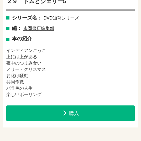
２９ トムとジェリー5
amazonで購入
楽天ブックスで購入
シリーズ名：
DVD知育シリーズ
編：
永岡書店編集部
セブンネットショッピングで購入
紀伊國屋書店で購入
本の紹介
インディアンごっこ
上には上がある
e-honで購入
Honya Club.comで購入
夜中のつまみ食い
メリー・クリスマス
お化け騒動
共同作戦
hontoで購入
ヨドバシ.comで購入
バラ色の人生
楽しいボーリング
購入