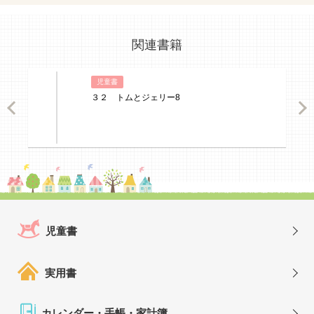
関連書籍
児童書
３２ トムとジェリー8
ious
Nex
児童書
実用書
カレンダー・手帳・家計簿