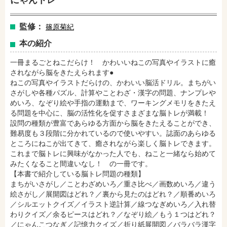
にゃんトレ
監修：
篠原菊紀
本の紹介
一冊まるごとねこだらけ！ かわいいねこの写真やイラストに癒
されながら脳をきたえられます●
ねこの写真やイラストだらけの、かわいい脳活ドリル。まちがい
さがしや各種パズル、計算やことわざ・漢字の問題、ナンプレや
めいろ、なぞり絵や手指の運動まで、ワーキングメモリをきたえ
る問題を中心に、脳の活性化を促すさまざまな脳トレが満載！
設問の種類が豊富であらゆる方面から脳をきたえることができ、
amazonで購入
楽天ブックスで購入
難易度も３段階に分かれているので使いやすい。誌面のあらゆる
ところにねこが出てきて、癒されながら楽しく脳トレできます。
これまで脳トレに興味がなかった人でも、ねこと一緒なら始めて
みたくなること間違いなし！ の一冊です。
セブンネットショッピングで購入
紀伊國屋書店で購入
【本書で紹介している脳トレ問題の種類】
まちがいさがし／ことわざめいろ／重さ比べ／画数めいろ／違う
絵さがし／展開図はどれ？／裏から見たのはどれ？／順番めいろ
／シルエットクイズ／イラスト逆計算／線つなぎめいろ／入れ替
e-honで購入
Honya Club.comで購入
わりクイズ／余るピースはどれ？／なぞり絵／もう１つはどれ？
／にゃんこつなぎ／記憶力クイズ／折り紙展開図／バラバラ漢字