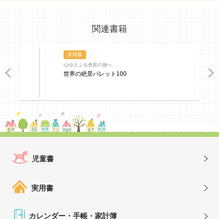
関連書籍
実用書
心ゆさぶる色彩の旅へ
ious
Nex
世界の絶景パレット100
児童書
実用書
カレンダー・手帳・家計簿