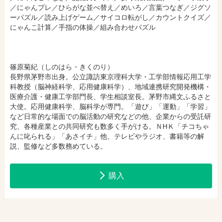
／にゃんプレ／ひらがな並べ替え／めいろ／言葉つなぎ／ジグソ
ーパズル／読み上げゲーム／サイコロ転がし／カウントクイズ／
hontoで購入
ヨドバシ.comで購入
にゃんこ計算／手指の体操／組み合わせパズル
篠原菊紀（しのはら・きくのり）
長野県茅野市出身。公立諏訪東京理科大学・工学部情報応用工学
科教授（脳神経科学、応用健康科学）、地域連携研究開発機構・
医療介護・健康工学部門長、学生相談室長。茅野市縄文ふるさと
大使。応用健康科学、脳科学が専門。「遊び」「運動」「学習」
など日常的な場面での脳活動の研究などの他、企業からの受託研
究、各種産業との共同研究も数多く手がける。ＮНＫ「チコちゃ
んに叱られる」「あさイチ」他、テレビやラジオ、書籍等の解
説、監修など多数務めている。
購入