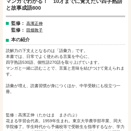
マンガでわかる！ 10才までに覚えたい四字熟語
と故事成語800
監修：
高濱正伸
監修：
田畑敦子
本の紹介
読解力の下支えとなるのは「語彙力」です。
本書では、日常でよく使われる言葉を中心に、
四字熟語530語、個性語270語を取り上げています。
マンガと一緒に読むことで、言葉と意味を結びつけて覚えられま
す。
amazonで購入
楽天ブックスで購入
語彙が増え、読書習慣が身につくほか、中学受験にも役立つ一
冊。
セブンネットショッピングで購入
紀伊國屋書店で購入
監修：高濱正伸（たかはま まさのぶ）
e-honで購入
Honya Club.comで購入
花まる学習会代表。1959年生まれ。東京大学農学部卒業、同大
学院修了。学生時代から予備校等で受験生を指導するなか、学力