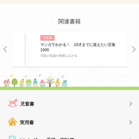
関連書籍
児童書
マンガでわかる！ 10才までに覚えたい言葉
ious
Nex
1000
言葉の知識が無限に広がる
児童書
実用書