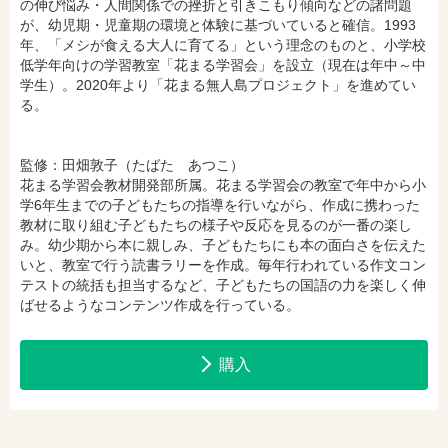
の伸び悩み・人間関係での挫折と引きこもり傾向などの諸問題
が、幼児期・児童期の環境と体験に基づいていると確信。1993
hontoで購入
ヨドバシ.comで購入
年、「メシが食える大人に育てる」という理念のものと、小学校
低学年向けの学習教室「花まる学習会」を設立（現在は年中～中
学生）。2020年より「花まる無人島プロジェクト」を進めてい
る。
監修：田畑敦子（たばた あつこ）
花まる学習会教材開発部所属。花まる学習会の教室で年中から小
学6年生までの子どもたちの指導を行いながら、作成に携わった
教材に取り組む子どもたちの様子や反応を見るのが一番の楽し
み。幼少期から本に親しみ、子どもたちにも本の面白さを伝えた
いと、教室で行う読書ラリーを作成。毎年行われている作文コン
テストの統括も担当するなど、子どもたちの国語の力を楽しく伸
ばせるようなコンテンツ作成を行っている。
購入