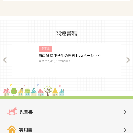
関連書籍
児童書
自由研究 中学生の理科 Newベーシック
ious
Nex
簡単でたのしい実験集！
児童書
実用書