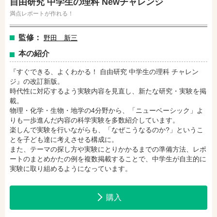
自由研究 中学生の理科 Newチャレンジ
満点レポートが作れる！
amazonで購入
楽天ブックスで購入
監修：
野田 新三
本の紹介
セブンネットショッピングで購入
紀伊國屋書店で購入
『すぐできる、よくわかる！ 自由研究 中学生の理科 チャレン
ジ』の改訂新版。
時代性に対応するよう実験内容を見直し、新たな研究・実験を掲
載。
e-honで購入
Honya Club.comで購入
物理・化学・生物・地学の4分野から、「ニューベーシック」よ
りも一歩進んだ内容の科学実験を多数紹介しています。
楽しんで実験を行いながらも、「なぜこうなるのか?」というこ
hontoで購入
ヨドバシ.comで購入
とを子ども達に考えさせる構成に。
また、テーマの探し方や実験にとりかかるまでの準備方法、レポ
ートのまとめかたの例を複数掲載することで、中学生が自主的に
実験に取り組めるようになっています。
購入