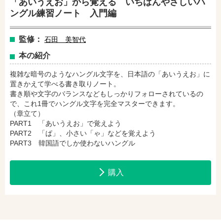
「あいうえお」から覚える いちばんやさしいハ
amazonで購入
楽天ブックスで購入
ングル練習ノート 入門編
監修：
石田 美智代
セブンネットショッピングで購入
紀伊國屋書店で購入
本の紹介
複雑な暗号のようなハングル文字を、日本語の「あいうえお」に
置きかえて学べる書き取りノート。
e-honで購入
Honya Club.comで購入
書き順や文字のバランスなどもしっかりフォローされているの
で、これ1冊でハングル文字を完全マスターできます。
（章立て）
PART1 「あいうえお」で覚えよう
hontoで購入
ヨドバシ.comで購入
PART2 「ぱ」、小さい「ゃ」などを覚えよう
PART3 韓国語でしか使わないハングル
購入