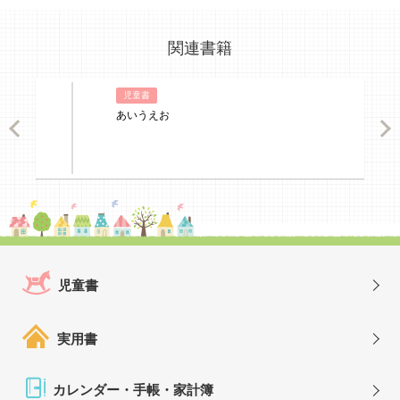
関連書籍
児童書
あいうえお
ious
Nex
児童書
実用書
カレンダー・手帳・家計簿