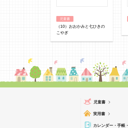
児童書
（10）おおかみと七ひきの
こやぎ
児童書
実用書
カレンダー・手帳