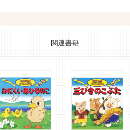
ットショッピングで購入
紀伊國屋書店で
関連書籍
e-honで購入
Honya Club.co
hontoで購入
ヨドバシ.comで