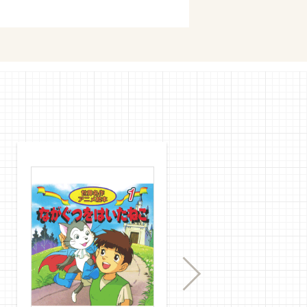
購入
mで購入
Next
購入