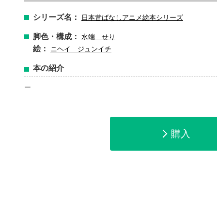
シリーズ名：
日本昔ばなしアニメ絵本シリーズ
脚色・構成：
水端 せり
絵：
ニヘイ ジュンイチ
本の紹介
ー
購入
amazonで購入
楽天ブックスで