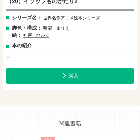
（20）イソップものがたり2
セブンネットショッピングで購入
紀伊國屋書店で購入
シリーズ名：
世界名作アニメ絵本シリーズ
脚色・構成：
照沼 まりえ
絵：
神戸 ひかり
e-honで購入
Honya Club.comで購入
本の紹介
ー
hontoで購入
ヨドバシ.comで購入
購入
関連書籍
児童書