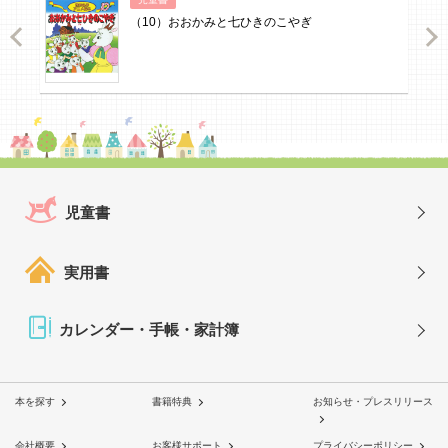
（10）おおかみと七ひきのこやぎ
ious
Nex
児童書
実用書
カレンダー・手帳・家計簿
本を探す
書籍特典
お知らせ・プレスリリース
会社概要
お客様サポート
プライバシーポリシー