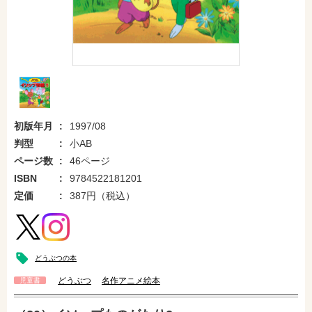
初版年月
1997/08
判型
小AB
ページ数
46ページ
ISBN
9784522181201
定価
387円（税込）
どうぶつの本
どうぶつ
名作アニメ絵本
児童書
amazonで購入
楽天ブックスで購入