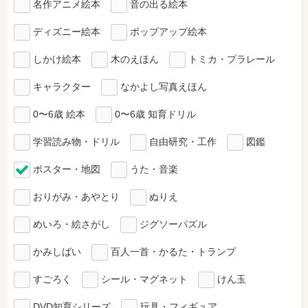
名作アニメ絵本
音の出る絵本
ディズニー絵本
ポップアップ絵本
しかけ絵本
木のえほん
トミカ・プラレール
キャラクター
なかよし写真えほん
0〜6歳 絵本
0〜6歳 知育ドリル
学習読み物・ドリル
自由研究・工作
図鑑
ポスター・地図
うた・音楽
おりがみ・あやとり
ぬりえ
めいろ・絵さがし
ジグソーパズル
かみしばい
百人一首・かるた・トランプ
すごろく
シール・マグネット
けん玉
DVD知育シリーズ
玩具・フィギュア