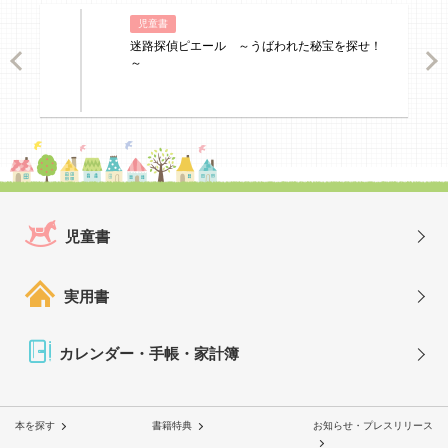
児童書
迷路探偵ピエール ～うばわれた秘宝を探せ！
ious
Nex
～
児童書
実用書
カレンダー・手帳・家計簿
本を探す
書籍特典
お知らせ・プレスリリース