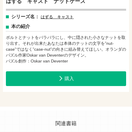
はずる キャスト ナットケース
シリーズ名：
はずる キャスト
セブンネットショッピングで購入
紀伊國屋書店で購入
本の紹介
ボルトとナットをバラバラにし、中に隠された小さなナットを取
e-honで購入
Honya Club.comで購入
り出す。それが出来たあなたは本体のナットの文字を”nut-
case”ではなく”case-nut”の向きに組み替えてほしい。オランダの
パズル作家Oskar van Deventerのデザイン。
パズル創作：Oskar van Deventer
hontoで購入
ヨドバシ.comで購入
購入
関連書籍