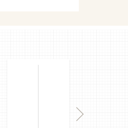
購入
mで購入
Next
購入