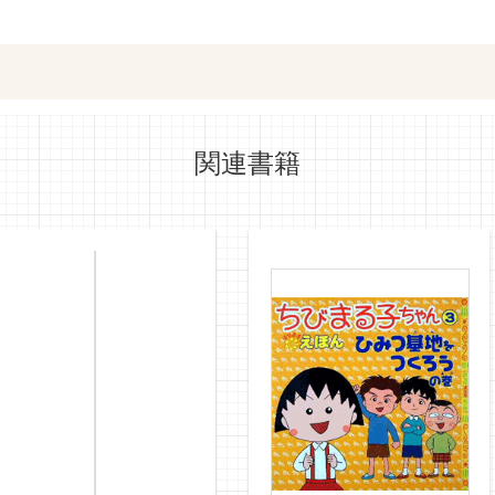
ットショッピングで購入
紀伊國屋書店で
関連書籍
e-honで購入
Honya Club.co
hontoで購入
ヨドバシ.comで