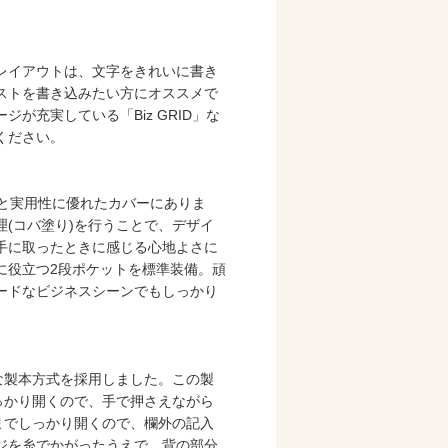
レイアウトは、文字をきれいに書き
ストを書き込みたい方にオススメで
が充実している「Biz GRID」な
ください。
久性と実用性に優れたカバーにありま
(コバ塗り)を行うことで、デザイ
手に取ったときに感じる心地よさに
に役立つ2段ポケットを標準装備。頑
ードなビジネスシーンでもしっかり
購入
な製本方式を採用しました。この製
っかり開くので、手で押さえながら
までしっかり開くので、欄外の記入
ジを糸でかがったうえで、背の部分