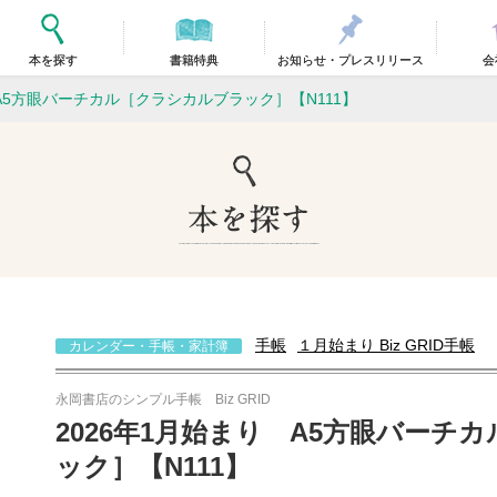
本を探す
書籍特典
お知らせ・プレスリリース
会
 A5方眼バーチカル［クラシカルブラック］【N111】
手帳
１月始まり Biz GRID手帳
カレンダー・手帳・家計簿
永岡書店のシンプル手帳 Biz GRID
2026年1月始まり A5方眼バーチ
ック］【N111】