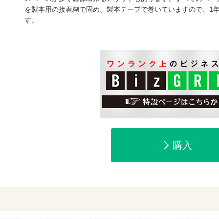
を製本用の接着糊で固め、製本テープで巻いていますので、1
す。
ットショッピングで購入
紀伊國屋書店で
e-honで購入
Honya Club.co
購入
hontoで購入
ヨドバシ.comで