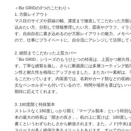
＜Biz GRIDの3つのこだわり＞
1. 方眼レイアウト
マス目のサイズや罫線の幅、濃度まで徹底してこだわった方眼
込みたい方、分割して情報整理したい方、図表やグラフ、イラ
す。自由自在に書き込めるのが方眼レイアウトの魅力。メモページ
ので、仕事にプライベートに、自分流にアレンジして活用して
2. 細部までこだわった上質カバー
「Biz GRID」シリーズのもうひとつの特長は、上質かつ耐
す。丁寧な縫製を施し、さらに断裁面には多層コーティング処理
ン性と耐久性を格段にアップさせました。またカバー素材は、
もこだわっています。内装面では、名刺やカード類などの収納
丈なペンホルダーも付いているので、時間や場所を選ばないハ
期待に応えてくれます。
3. 180度開く特殊製本
amazonで購入
楽天ブックスで
ストレスなく180度しっかり開く「マーブル製本」という特別
本の最大の特長は「開きの良さ」。机の上に置けば、180度し
書くというわずらわしさから解放されます。また、ノド(中央)
スペースが多く確保出来るメリットもあります。すべてのペー