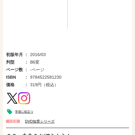
初版年月
2016/03
判型
B6変
ページ数
-ページ
ISBN
9784522581230
価格
319円（税込）
学習に役立つ
DVD知育シリーズ
amazonで購入
楽天ブックスで購入
児童書