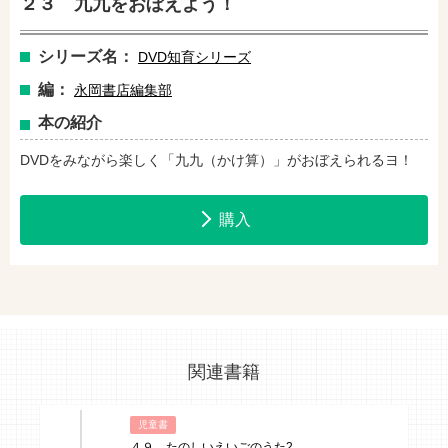
２３ 九九をおぼえよう！
セブンネットショッピングで購入
紀伊國屋書店で購入
シリーズ名：
DVD知育シリーズ
編：
永岡書店編集部
e-honで購入
Honya Club.comで購入
本の紹介
DVDをみながら楽しく「九九（かけ算）」がおぼえられるヨ！
hontoで購入
ヨドバシ.comで購入
購入
関連書籍
児童書
４９ たのしいえいごのうた2