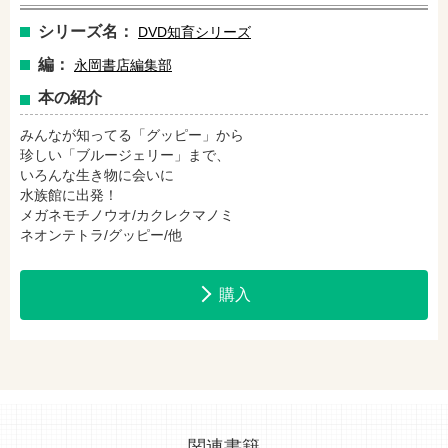
シリーズ名：
DVD知育シリーズ
編：
永岡書店編集部
セブンネットショッピングで購入
紀伊國屋書店で購入
本の紹介
みんなが知ってる「グッピー」から
e-honで購入
Honya Club.comで購入
珍しい「ブルージェリー」まで、
いろんな生き物に会いに
水族館に出発！
メガネモチノウオ/カクレクマノミ
hontoで購入
ヨドバシ.comで購入
ネオンテトラ/グッピー/他
購入
関連書籍