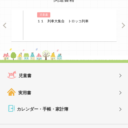
児童書
１１ 列車大集合 トロッコ列車
ious
Nex
児童書
実用書
カレンダー・手帳・家計簿