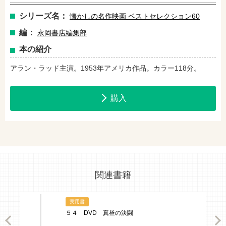
セブンネットショッピングで購入
紀伊國屋書店で購入
シリーズ名：
懐かしの名作映画 ベストセレクション60
編：
永岡書店編集部
本の紹介
e-honで購入
Honya Club.comで購入
アラン・ラッド主演。1953年アメリカ作品。カラー118分。
hontoで購入
ヨドバシ.comで購入
購入
関連書籍
実用書
５４ DVD 真昼の決闘
ious
Nex