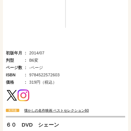
初版年月
2014/07
判型
B6変
ページ数
-ページ
ISBN
9784522572603
価格
319円（税込）
懐かしの名作映画 ベストセレクション60
実用書
amazonで購入
楽天ブックスで購入
６０ DVD シェーン