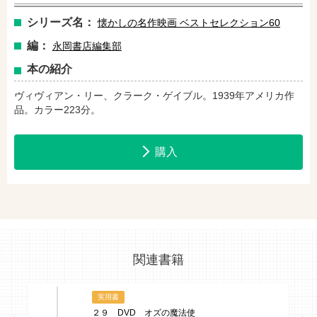
シリーズ名：
懐かしの名作映画 ベストセレクション60
セブンネットショッピングで購入
紀伊國屋書店で購入
編：
永岡書店編集部
本の紹介
e-honで購入
Honya Club.comで購入
ヴィヴィアン・リー、クラーク・ゲイブル。1939年アメリカ作
品。カラー223分。
hontoで購入
ヨドバシ.comで購入
購入
関連書籍
実用書
２９ DVD オズの魔法使