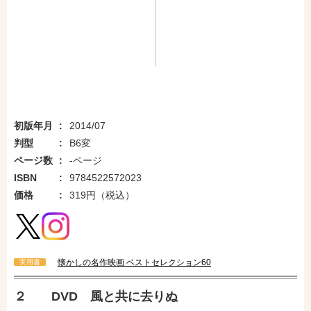
初版年月
2014/07
判型
B6変
ページ数
-ページ
ISBN
9784522572023
価格
319円（税込）
懐かしの名作映画 ベストセレクション60
実用書
amazonで購入
楽天ブックスで購入
２ DVD 風と共に去りぬ