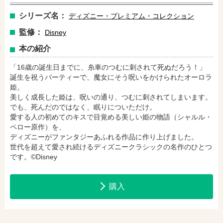
シリーズ名：
ディズニー・プレミアム・コレクション
amazonで購入
楽天ブックスで購入
監修：
Disney
本の紹介
セブンネットショッピングで購入
紀伊國屋書店で購入
「16歳の誕生日までに、糸車のつむに刺されて死ぬだろう！」
誕生を祝うパーティーで、魔女にそう呪いをかけられたオーロラ
姫。
e-honで購入
Honya Club.comで購入
美しく成長した姫は、呪いの通り、つむに刺されてしまいます。
でも、死んだのではなく、眠りについただけ。
愛する人の初めてのキスで目覚める美しい姫の物語（シャルル・
ペロー原作）を、
hontoで購入
ヨドバシ.comで購入
ディズニーがファンタジーあふれる作品に作り上げました。
世代を超えて愛され続けるディズニークラシックの名作のひとつ
です。©Disney
購入