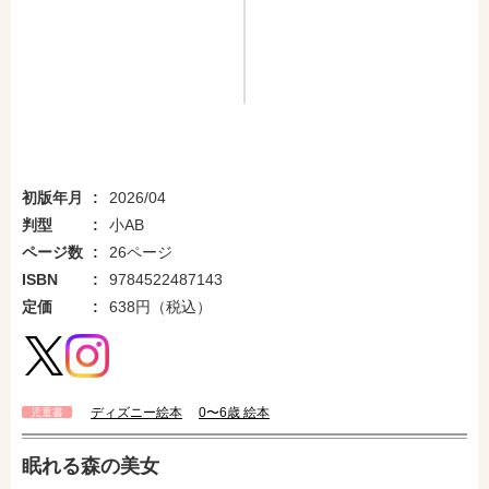
初版年月
2026/04
判型
小AB
ページ数
26ページ
ISBN
9784522487143
定価
638円（税込）
ディズニー絵本
0〜6歳 絵本
児童書
眠れる森の美女