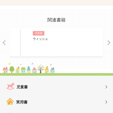
関連書籍
児童書
ウィッシュ
ious
Nex
児童書
実用書