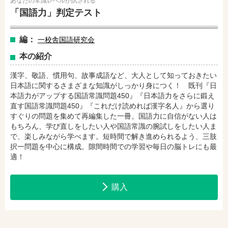
あなたの常識レベルが試される
「国語力」判定テスト
amazonで購入
楽天ブックスで購入
編：
一校舎国語研究会
セブンネットショッピングで購入
紀伊國屋書店で購入
本の紹介
漢字、敬語、慣用句、故事成語など、大人として知っておきたい
日本語に関するさまざまな知識がしっかり身につく！ 既刊『日
本語力がアップする国語常識問題450』『日本語力をさらに鍛え
e-honで購入
Honya Club.comで購入
直す国語常識問題450』『これだけ読めれば漢字名人』から選り
すぐりの問題を集めて再編集した一冊。国語力に自信がない人は
もちろん、学び直しをしたい人や国語常識の腕試しをしたい人ま
hontoで購入
ヨドバシ.comで購入
で、楽しみながら学べます。短時間で解き進められるよう、三肢
択一問題を中心に構成。隙間時間での学習や毎日の脳トレにも最
適！
購入