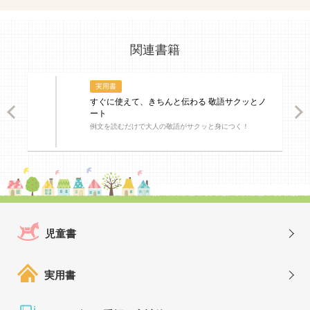
関連書籍
実用書
すぐに使えて、きちんと伝わる 敬語サクッとノ
ious
Nex
ート
例文を読むだけで大人の敬語がサクッと身につく！
児童書
実用書