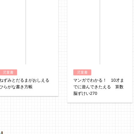
hontoで購入
ヨドバシ.comで
児童書
児童書
ねずみとだるまがおしえる
マンガでわかる！ 10才ま
ひらがな書き方帳
でに遊んできたえる 算数
脳ずけい270