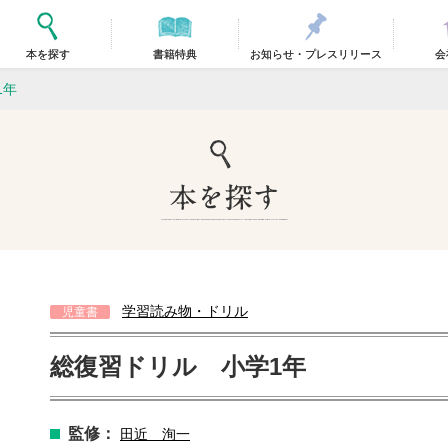
本を探す
書籍特典
お知らせ・プレスリリース
会
1年
学習読み物・ドリル
児童書
総復習ドリル 小学1年
監修：
田近 洵一