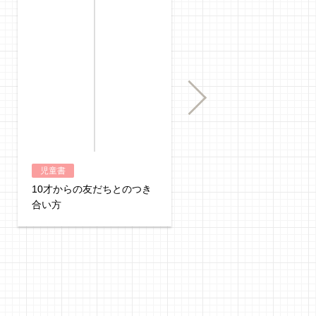
購入
Next
児童書
児童書
10才からの友だちとのつき
いちばん強いヤツはだれ
合い方
だ！？危険生物vs恐竜
生物 超バトル図鑑