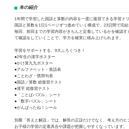
本の紹介
1年間で学習した国語と算数の内容を一度に復習できる学習ド
国語と算数を1日1ページずつ進めていく構成で、23日間で完
毎回、前回までの学習内容がきちんと定着しているかを確認す
て確認をしていくことで、学力を確実に積み上げられます。
学習をサポートする、9大ふろくつき！
●2年生の漢字ポスター
●かけ算九九ポスター
●アルファベット・英語表
●ことわざ・慣用句表
●国語／算数 総復習テスト
●漢字 総復習テスト
●「ことばパズル」シート
●「数字パズル」シート
●がんばったね！シール
別冊「答えと解説」では、解答の正誤だけでなく、考え方のヒ
お子様の学習の定着具合や課題が把握しやすくなっています。