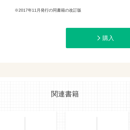
※2017年11月発行の同書籍の改訂版
amazonで購入
楽天ブックスで
購入
ットショッピングで購入
紀伊國屋書店で
関連書籍
e-honで購入
Honya Club.co