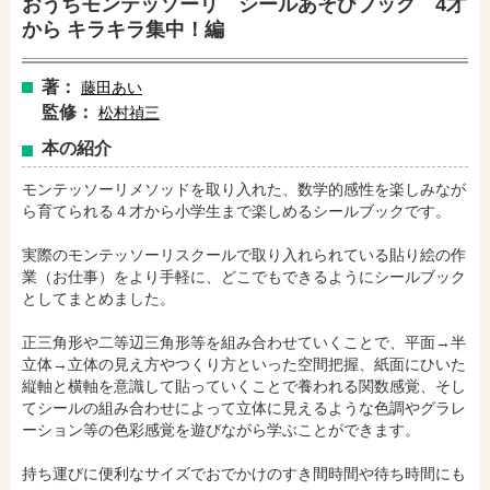
おうちモンテッソーリ シールあそびブック 4才
から キラキラ集中！編
著：
藤田あい
監修：
松村禎三
本の紹介
モンテッソーリメソッドを取り入れた、数学的感性を楽しみなが
ら育てられる４才から小学生まで楽しめるシールブックです。
amazonで購入
楽天ブックスで購入
実際のモンテッソーリスクールで取り入れられている貼り絵の作
業（お仕事）をより手軽に、どこでもできるようにシールブック
としてまとめました。
セブンネットショッピングで購入
紀伊國屋書店で購入
正三角形や二等辺三角形等を組み合わせていくことで、平面→半
立体→立体の見え方やつくり方といった空間把握、紙面にひいた
縦軸と横軸を意識して貼っていくことで養われる関数感覚、そし
e-honで購入
Honya Club.comで購入
てシールの組み合わせによって立体に見えるような色調やグラレ
ーション等の色彩感覚を遊びながら学ぶことができます。
持ち運びに便利なサイズでおでかけのすき間時間や待ち時間にも
hontoで購入
ヨドバシ.comで購入