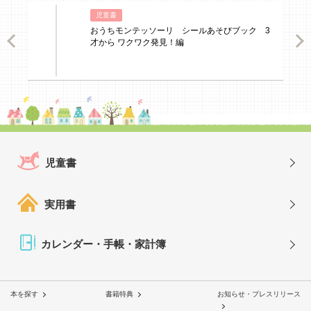
児童書
おうちモンテッソーリ シールあそびブック 3
ious
Nex
才から ワクワク発見！編
児童書
実用書
カレンダー・手帳・家計簿
本を探す
書籍特典
お知らせ・プレスリリース