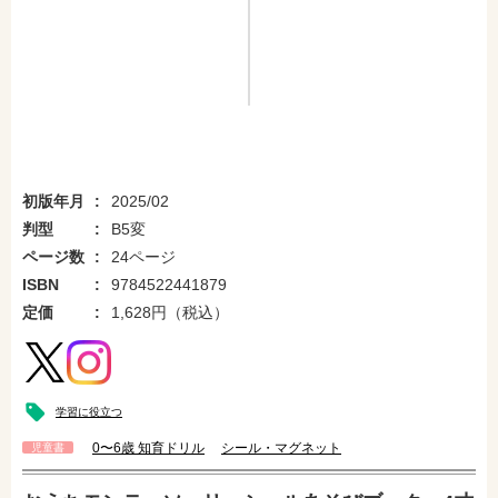
初版年月
2025/02
判型
B5変
ページ数
24ページ
ISBN
9784522441879
定価
1,628円（税込）
学習に役立つ
0〜6歳 知育ドリル
シール・マグネット
児童書