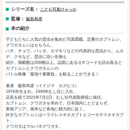
シリーズ名：
こども写真ひゃっか
監修：
飯島和彦
amazonで購入
楽天ブックスで購入
本の紹介
子どもたちに人気の昆虫を集めた写真図鑑。定番のカブトムシ、
クワガタムシはもちろん、
セブンネットショッピングで購入
紀伊國屋書店で購入
ハチ、チョウ、バッタ、カマキリなどの代表的な昆虫から、ムカ
デ、クモなど、昆虫に近い生物も
紹介。掲載数は200種以上。誌面にあるＱＲコードを読み取ると
カブトムシとクワガタムシの
e-honで購入
Honya Club.comで購入
バトル映像「最強十番勝負」を観ることができる！
著者 飯島和彦（イイジマ カズヒコ）
1976年生まれ。1999年むし社に入社。
hontoで購入
ヨドバシ.comで購入
店長を経て2021年7月1日、むし社代表取締役に就任。
カブトムシ、クワガタを求めて、日本国内にとどまらず、
東南アジア、南米など各地に精力的に赴く。
好きなカブトムシはヘラクレスオオカブトとコーカサスオオカブ
ト、
クワガタはマルバネクワガタ。