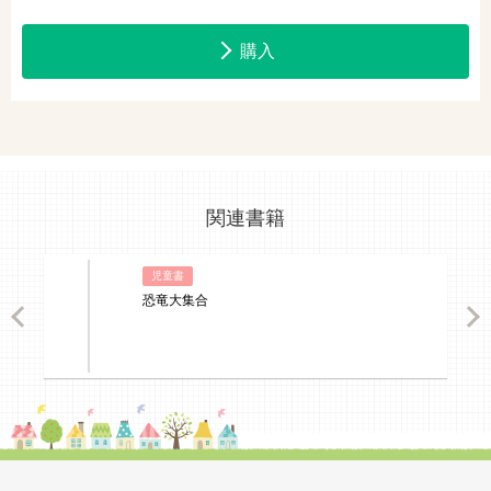
購入
関連書籍
児童書
恐竜大集合
ious
Nex