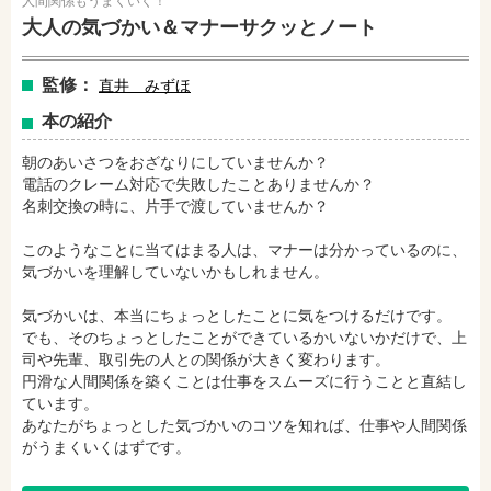
人間関係もうまくいく！
大人の気づかい＆マナーサクッとノート
監修：
直井 みずほ
amazonで購入
楽天ブックスで購入
本の紹介
朝のあいさつをおざなりにしていませんか？
セブンネットショッピングで購入
紀伊國屋書店で購入
電話のクレーム対応で失敗したことありませんか？
名刺交換の時に、片手で渡していませんか？
このようなことに当てはまる人は、マナーは分かっているのに、
e-honで購入
Honya Club.comで購入
気づかいを理解していないかもしれません。
気づかいは、本当にちょっとしたことに気をつけるだけです。
でも、そのちょっとしたことができているかいないかだけで、上
hontoで購入
ヨドバシ.comで購入
司や先輩、取引先の人との関係が大きく変わります。
円滑な人間関係を築くことは仕事をスムーズに行うことと直結し
ています。
あなたがちょっとした気づかいのコツを知れば、仕事や人間関係
がうまくいくはずです。