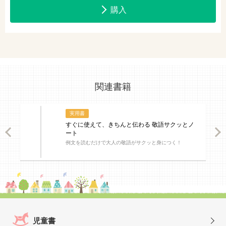
購入
関連書籍
実用書
すぐに使えて、きちんと伝わる 敬語サクッとノ
ious
Nex
ート
例文を読むだけで大人の敬語がサクッと身につく！
児童書