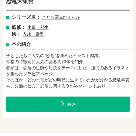
恐竜大集合
amazonで購入
楽天ブックスで購入
シリーズ名：
こども写真ひゃっか
監修：
小畠 郁生
セブンネットショッピングで購入
紀伊國屋書店で購入
絵：
寺越 慶司
本の紹介
e-honで購入
Honya Club.comで購入
子どもたちに人気の”恐竜”を集めたイラスト図鑑。
骨格の特徴別に人気のある約70体を紹介。
巻頭は、恐竜の生態や対決をテーマにした、迫力のあるイラスト
を集めたグラビアページ。
hontoで購入
ヨドバシ.comで購入
そのほか、どの恐竜がどの時代に生きていたかが分かる恐竜年表
や、分類の仕方、恐竜に関するQ＆Aのページもあり。
購入