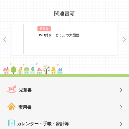
関連書籍
児童書
DVD付き どうぶつ大図鑑
ious
Nex
児童書
実用書
カレンダー・手帳・家計簿